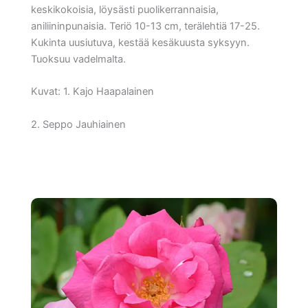
keskikokoisia, löysästi puolikerrannaisia,
aniliininpunaisia. Teriö 10-13 cm, terälehtiä 17-25.
Kukinta uusiutuva, kestää kesäkuusta syksyyn.
Tuoksuu vadelmalta.
Kuvat: 1. Kajo Haapalainen
2. Seppo Jauhiainen