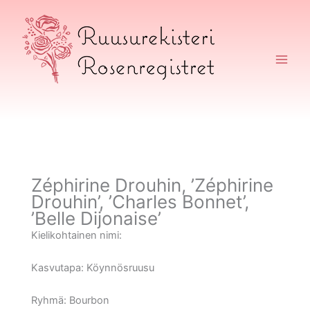
Siirry
sisältöön
Ruusurekisteri
Zéphirine Drouhin, ’Zéphirine
Drouhin’, ’Charles Bonnet’,
’Belle Dijonaise’
Kielikohtainen nimi:
Kasvutapa:
Köynnösruusu
Ryhmä:
Bourbon