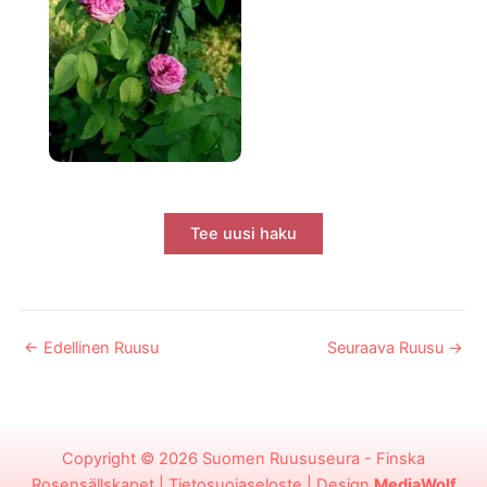
Tee uusi haku
←
Edellinen Ruusu
Seuraava Ruusu
→
Copyright © 2026
Suomen Ruususeura - Finska
Rosensällskapet
|
Tietosuojaseloste
| Design
MediaWolf