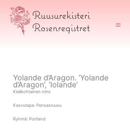
Siirry
sisältöön
Ruusurekisteri
Yolande d’Aragon. ’Yolande
d’Aragon’, ’Iolande’
Kielikohtainen nimi:
Kasvutapa:
Pensasruusu
Ryhmä:
Portland