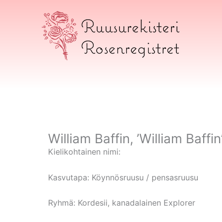
Siirry
sisältöön
Ruusurekisteri
William Baffin, ’William Baffin
Kielikohtainen nimi:
Kasvutapa:
Köynnösruusu / pensasruusu
Ryhmä:
Kordesii, kanadalainen Explorer