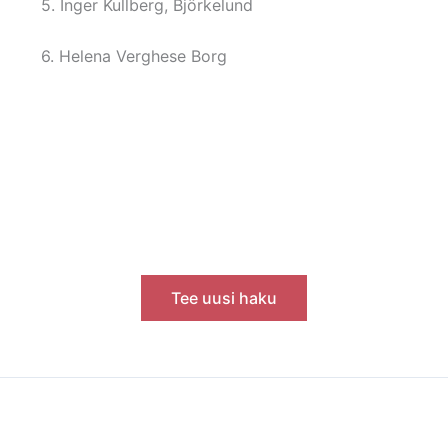
5. Inger Kullberg, Björkelund
6. Helena Verghese Borg
Tee uusi haku