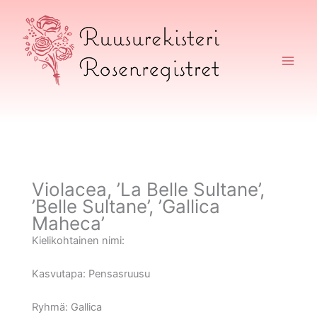
Siirry
sisältöön
Ruusurekisteri
Violacea, ’La Belle Sultane’,
’Belle Sultane’, ’Gallica
Maheca’
Kielikohtainen nimi:
Kasvutapa:
Pensasruusu
Ryhmä:
Gallica