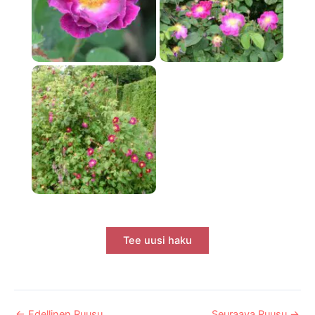
Tee uusi haku
←
Edellinen Ruusu
Seuraava Ruusu
→