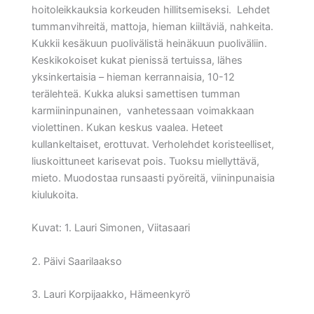
hoitoleikkauksia korkeuden hillitsemiseksi. Lehdet
tummanvihreitä, mattoja, hieman kiiltäviä, nahkeita.
Kukkii kesäkuun puolivälistä heinäkuun puoliväliin.
Keskikokoiset kukat pienissä tertuissa, lähes
yksinkertaisia – hieman kerrannaisia, 10-12
terälehteä. Kukka aluksi samettisen tumman
karmiininpunainen, vanhetessaan voimakkaan
violettinen. Kukan keskus vaalea. Heteet
kullankeltaiset, erottuvat. Verholehdet koristeelliset,
liuskoittuneet karisevat pois. Tuoksu miellyttävä,
mieto. Muodostaa runsaasti pyöreitä, viininpunaisia
kiulukoita.
Kuvat: 1. Lauri Simonen, Viitasaari
2. Päivi Saarilaakso
3. Lauri Korpijaakko, Hämeenkyrö