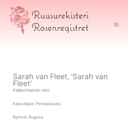
Siirry
sisältöön
Ruusurekisteri
Sarah van Fleet, ’Sarah van
Fleet’
Kielikohtainen nimi:
Kasvutapa:
Pensasruusu
Ryhmä:
Rugosa