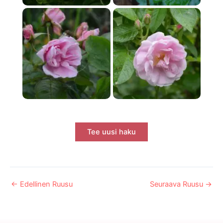
Tee uusi haku
←
Edellinen Ruusu
Seuraava Ruusu
→