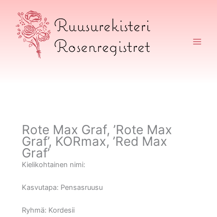
Siirry
sisältöön
Ruusurekisteri
Rote Max Graf, ’Rote Max
Graf’, KORmax, ’Red Max
Graf’
Kielikohtainen nimi:
Kasvutapa:
Pensasruusu
Ryhmä:
Kordesii