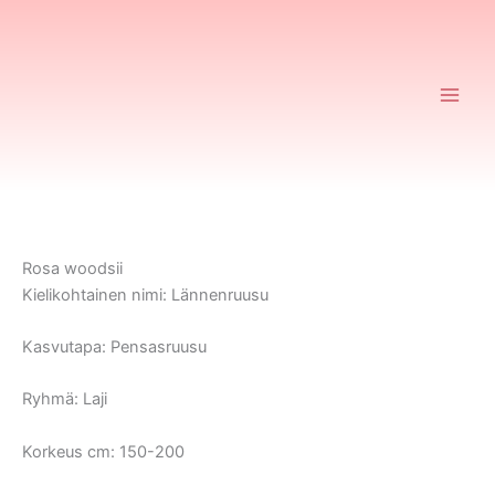
Siirry
sisältöön
Ruusurekisteri
Rosa woodsii
Kielikohtainen nimi:
Lännenruusu
Kasvutapa:
Pensasruusu
Ryhmä:
Laji
Korkeus cm:
150-200