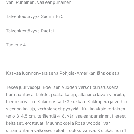
Väri:
Punainen, vaaleanpunainen
Talvenkestävyys Suomi:
Fi 5
Talvenkestävyys Ruotsi:
Tuoksu: 4
Kasvaa luonnonvaraisena Pohjois-Amerikan länsiosissa.
Tekee juurivesoja. Edellisen vuoden versot punaruskeita,
harmaantuvia. Lehdet päältä kaluja, alta sinertävän vihreitä,
hienokarvaisia. Kukinnossa 1-3 kukkaa. Kukkaperä ja verhiö
yleensä kaljuja, verholehdet pysyviä. Kukka yksinkertainen,
teriö 3-4,5 cm, terälehtiä 4-8, väri vaaleanpunainen. Heteet
keltaiset, erottuvat. Muunnoksella Rosa woodsii var.
ultramontana valkoiset kukat. Tuoksu vahva. Kiulukat noin 1