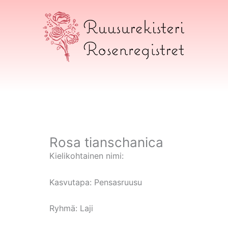
Siirry
sisältöön
Ruusurekisteri
Rosa tianschanica
Kielikohtainen nimi:
Kasvutapa:
Pensasruusu
Ryhmä:
Laji