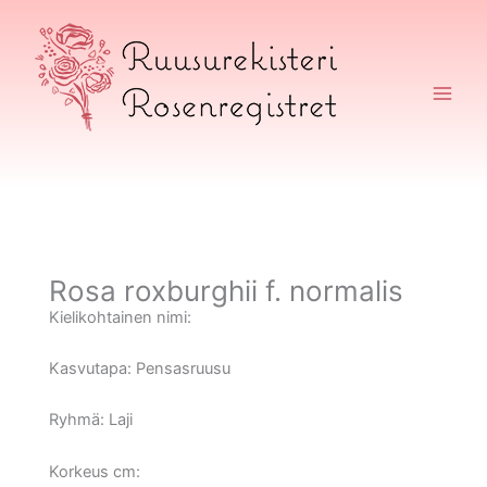
Siirry
sisältöön
Ruusurekisteri
Rosa roxburghii f. normalis
Kielikohtainen nimi:
Kasvutapa:
Pensasruusu
Ryhmä:
Laji
Korkeus cm: