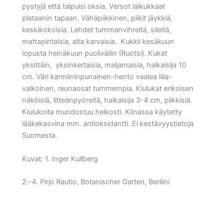
pystyjä että taipuisi oksia. Versot laikukkaat
plataanin tapaan. Vähäpiikkinen, piikit jäykkiä,
keskikokoisia. Lehdet tummanvihreitä, sileitä,
mattapintaisia, alta karvaisia. Kukkii kesäkuun
lopusta heinäkuun puoliväliin (Ruotsi). Kukat
yksittäin, yksinkertaisia, maljamaisia, halkaisija 10
cm. Väri karmiininpunainen-hento vaalea liila-
valkoinen, reunaosat tummempia. Kiulukat erikoisen
näköisiä, litteänpyöreitä, halkaisija 3-4 cm, piikkisiä.
Kiulukoita muodostuu heikosti. Kiinassa käytetty
lääkekasvina mm. antioksidantti. Ei kestävyystietoja
Suomesta.
Kuvat: 1. Inger Kullberg
2.-4. Pirjo Rautio, Botanischer Garten, Berliini