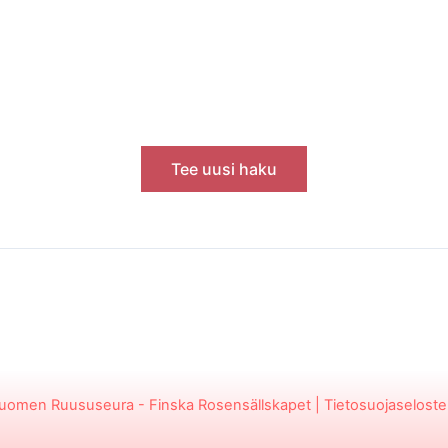
Tee uusi haku
uomen Ruususeura - Finska Rosensällskapet
|
Tietosuojaseloste