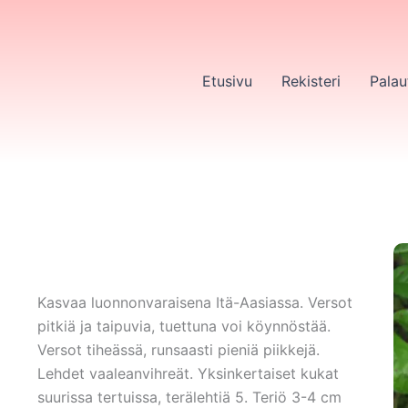
Etusivu
Rekisteri
Palau
Kasvaa luonnonvaraisena Itä-Aasiassa. Versot
pitkiä ja taipuvia, tuettuna voi köynnöstää.
Versot tiheässä, runsaasti pieniä piikkejä.
Lehdet vaaleanvihreät. Yksinkertaiset kukat
suurissa tertuissa, terälehtiä 5. Teriö 3-4 cm