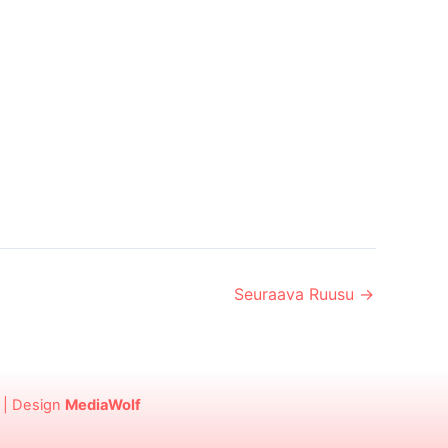
Seuraava Ruusu
→
| Design
MediaWolf