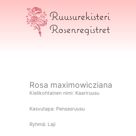
Siirry
sisältöön
Ruusurekisteri
Rosa maximowicziana
Kielikohtainen nimi:
Kaariruusu
Kasvutapa:
Pensasruusu
Ryhmä:
Laji