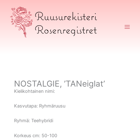
Siirry
sisältöön
Ruusurekisteri
NOSTALGIE, ’TANeiglat’
Kielikohtainen nimi:
Kasvutapa:
Ryhmäruusu
Ryhmä:
Teehybridi
Korkeus cm:
50-100