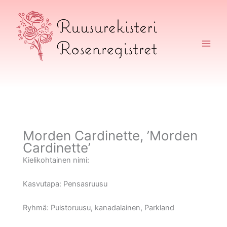
Siirry
sisältöön
Ruusurekisteri
Morden Cardinette, ’Morden
Cardinette’
Kielikohtainen nimi:
Kasvutapa:
Pensasruusu
Ryhmä:
Puistoruusu, kanadalainen, Parkland