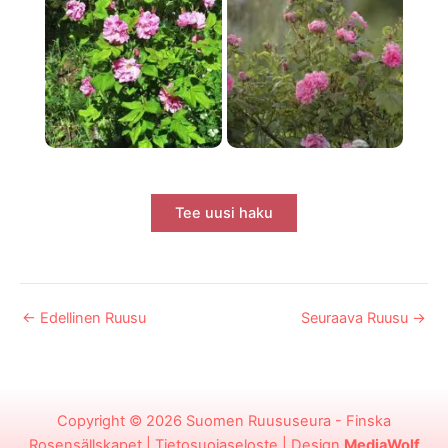
Tee uusi haku
←
Edellinen Ruusu
Seuraava Ruusu
→
Copyright © 2026
Suomen Ruususeura - Finska
Rosensällskapet
|
Tietosuojaseloste
| Design
MediaWolf