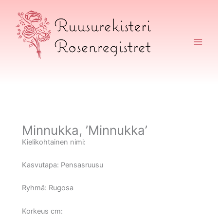
Siirry
sisältöön
Ruusurekisteri
Minnukka, ’Minnukka’
Kielikohtainen nimi:
Kasvutapa:
Pensasruusu
Ryhmä:
Rugosa
Korkeus cm: