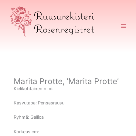
Siirry
sisältöön
Ruusurekisteri
Marita Protte, ’Marita Protte’
Kielikohtainen nimi:
Kasvutapa:
Pensasruusu
Ryhmä:
Gallica
Korkeus cm: