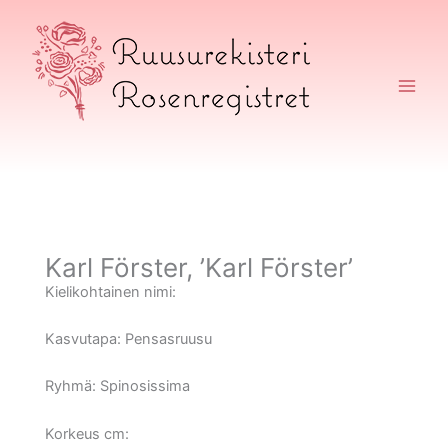
Siirry
sisältöön
Ruusurekisteri
Karl Förster, ’Karl Förster’
Kielikohtainen nimi:
Kasvutapa:
Pensasruusu
Ryhmä:
Spinosissima
Korkeus cm: