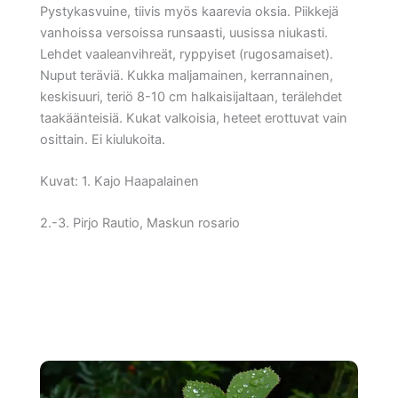
Pystykasvuine, tiivis myös kaarevia oksia. Piikkejä
vanhoissa versoissa runsaasti, uusissa niukasti.
Lehdet vaaleanvihreät, ryppyiset (rugosamaiset).
Nuput teräviä. Kukka maljamainen, kerrannainen,
keskisuuri, teriö 8-10 cm halkaisijaltaan, terälehdet
taakäänteisiä. Kukat valkoisia, heteet erottuvat vain
osittain. Ei kiulukoita.
Kuvat: 1. Kajo Haapalainen
2.-3. Pirjo Rautio, Maskun rosario