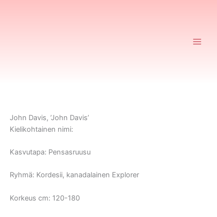
Siirry
sisältöön
Ruusurekisteri
John Davis, ’John Davis’
Kielikohtainen nimi:
Kasvutapa:
Pensasruusu
Ryhmä:
Kordesii, kanadalainen Explorer
Korkeus cm:
120-180