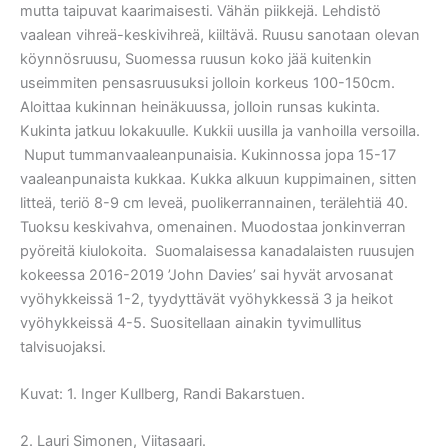
mutta taipuvat kaarimaisesti. Vähän piikkejä. Lehdistö
vaalean vihreä-keskivihreä, kiiltävä. Ruusu sanotaan olevan
köynnösruusu, Suomessa ruusun koko jää kuitenkin
useimmiten pensasruusuksi jolloin korkeus 100-150cm.
Aloittaa kukinnan heinäkuussa, jolloin runsas kukinta.
Kukinta jatkuu lokakuulle. Kukkii uusilla ja vanhoilla versoilla.
Nuput tummanvaaleanpunaisia. Kukinnossa jopa 15-17
vaaleanpunaista kukkaa. Kukka alkuun kuppimainen, sitten
litteä, teriö 8-9 cm leveä, puolikerrannainen, terälehtiä 40.
Tuoksu keskivahva, omenainen. Muodostaa jonkinverran
pyöreitä kiulokoita. Suomalaisessa kanadalaisten ruusujen
kokeessa 2016-2019 ’John Davies’ sai hyvät arvosanat
vyöhykkeissä 1-2, tyydyttävät vyöhykkessä 3 ja heikot
vyöhykkeissä 4-5. Suositellaan ainakin tyvimullitus
talvisuojaksi.
Kuvat: 1. Inger Kullberg, Randi Bakarstuen.
2. Lauri Simonen, Viitasaari.