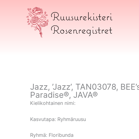
Siirry
sisältöön
Ruusurekisteri
Jazz, ’Jazz’, TAN03078, BEE’
Paradise®, JAVA®
Kielikohtainen nimi:
Kasvutapa:
Ryhmäruusu
Ryhmä:
Floribunda