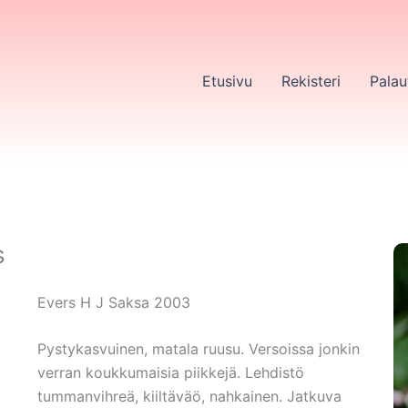
Etusivu
Rekisteri
Palau
s
Evers H J Saksa 2003
Pystykasvuinen, matala ruusu. Versoissa jonkin
verran koukkumaisia piikkejä. Lehdistö
tummanvihreä, kiiltäväö, nahkainen. Jatkuva