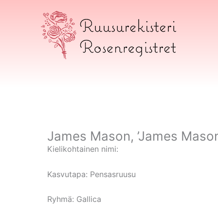
Siirry
sisältöön
Ruusurekisteri
James Mason, ’James Mason
Kielikohtainen nimi:
Kasvutapa:
Pensasruusu
Ryhmä:
Gallica