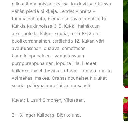
piikkejä vanhoissa oksissa, kukkivissa oksissa
vähän pieniä piikkejä. Lehdet vihreitä –
tummanvihreitä, hieman kiiltäviä ja nahkeita.
Kukkia kukinnoissa 3-5. Kukkii heinäkuun
alkupuolella. Kukat suuria, teriö 9-12 cm,
puolikerrannainen, terälehtiä 12. Kukan väri
avautuessaan loistava, samettisen
karmiininpunainen, vanhetessaan
purppuranpunainen, lopulta liila. Heteet
kullankeltaiset, hyvin erottuvat. Tuoksu melko
voimakas, makea. Oranssinpunaiset kiulukat
suuria, päärynänmuotoisia, runsaasti.
Kuvat: 1. Lauri Simonen, Viitasaari.
2. -3. Inger Kullberg, Björkelund.