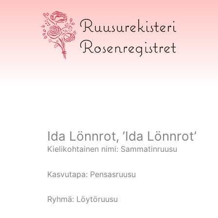
Siirry
sisältöön
Ruusurekisteri
Ida Lönnrot, ’Ida Lönnrot’
Kielikohtainen nimi:
Sammatinruusu
Kasvutapa:
Pensasruusu
Ryhmä:
Löytöruusu