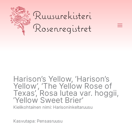
Siirry
sisältöön
Ruusurekisteri
Harison’s Yellow, ’Harison’s
Yellow’, ’The Yellow Rose of
Texas’, Rosa lutea var. hoggii,
’Yellow Sweet Brier’
Kielikohtainen nimi:
Harisoninkeltaruusu
Kasvutapa:
Pensasruusu