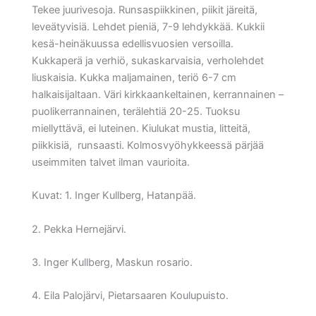
Tekee juurivesoja. Runsaspiikkinen, piikit järeitä,
leveätyvisiä. Lehdet pieniä, 7-9 lehdykkää. Kukkii
kesä-heinäkuussa edellisvuosien versoilla.
Kukkaperä ja verhiö, sukaskarvaisia, verholehdet
liuskaisia. Kukka maljamainen, teriö 6-7 cm
halkaisijaltaan. Väri kirkkaankeltainen, kerrannainen –
puolikerrannainen, terälehtiä 20-25. Tuoksu
miellyttävä, ei luteinen. Kiulukat mustia, litteitä,
piikkisiä, runsaasti. Kolmosvyöhykkeessä pärjää
useimmiten talvet ilman vaurioita.
Kuvat: 1. Inger Kullberg, Hatanpää.
2. Pekka Hernejärvi.
3. Inger Kullberg, Maskun rosario.
4. Eila Palojärvi, Pietarsaaren Koulupuisto.