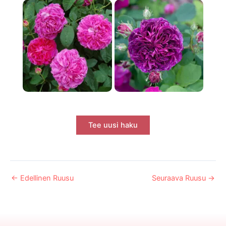
Tee uusi haku
←
Edellinen Ruusu
Seuraava Ruusu
→