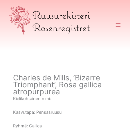
Siirry
sisältöön
Ruusurekisteri
Charles de Mills, ’Bizarre
Triomphant’, Rosa gallica
atropurpurea
Kielikohtainen nimi:
Kasvutapa:
Pensasruusu
Ryhmä:
Gallica