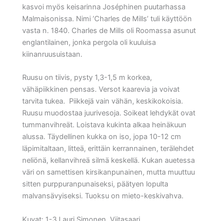
kasvoi myös keisarinna Joséphinen puutarhassa
Malmaisonissa. Nimi ’Charles de Mills’ tuli käyttöön
vasta n. 1840. Charles de Mills oli Roomassa asunut
englantilainen, jonka pergola oli kuuluisa
kiinanruusuistaan.
Ruusu on tiivis, pysty 1,3-1,5 m korkea,
vähäpiikkinen pensas. Versot kaarevia ja voivat
tarvita tukea. Piikkejä vain vähän, keskikokoisia.
Ruusu muodostaa juurivesoja. Soikeat lehdykät ovat
tummanvihreät. Loistava kukinta alkaa heinäkuun
alussa. Täydellinen kukka on iso, jopa 10-12 cm
läpimitaltaan, litteä, erittäin kerrannainen, terälehdet
neliönä, kellanvihreä silmä keskellä. Kukan auetessa
väri on samettisen kirsikanpunainen, mutta muuttuu
sitten purppuranpunaiseksi, päätyen lopulta
malvansävyiseksi. Tuoksu on mieto-keskivahva.
Kuvat: 1-3 Lauri Simonen, Viitasaari