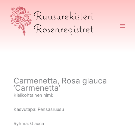
Siirry
sisältöön
Ruusurekisteri
Carmenetta, Rosa glauca
’Carmenetta’
Kielikohtainen nimi:
Kasvutapa:
Pensasruusu
Ryhmä:
Glauca