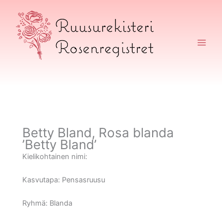
Siirry
sisältöön
Ruusurekisteri
Betty Bland, Rosa blanda
’Betty Bland’
Kielikohtainen nimi:
Kasvutapa:
Pensasruusu
Ryhmä:
Blanda