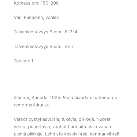
Korkeus cm:
150-200
Väri:
Punainen, vaalea
Talvenkestävyys Suomi:
Fi 3-4
Talvenkestävyys Ruotsi:
Sv 7
Tuoksu: 1
Skinner, Kanada, 1925.
Rosa blanda
x tuntematon
remontanttiruusu.
Versot pystykasvuisia, tukevia, piikkejä. Nuoret
versot punertavia, vanhat harmaita. Vain vähän
pieniä piikkejä. Lehdistö keskivihreä-tummanvihreä.