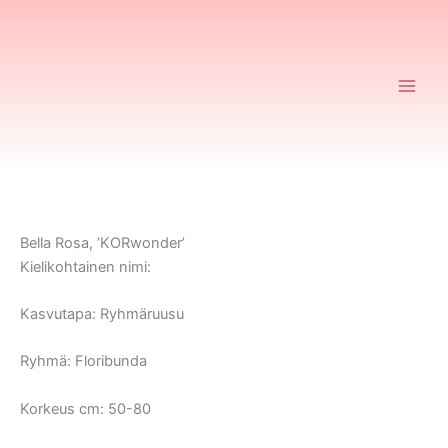
Siirry
sisältöön
Ruusurekisteri
Bella Rosa, ’KORwonder’
Kielikohtainen nimi:
Kasvutapa:
Ryhmäruusu
Ryhmä:
Floribunda
Korkeus cm:
50-80