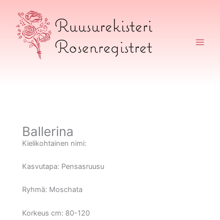
Siirry
sisältöön
Ruusurekisteri
Ballerina
Kielikohtainen nimi:
Kasvutapa:
Pensasruusu
Ryhmä:
Moschata
Korkeus cm:
80-120