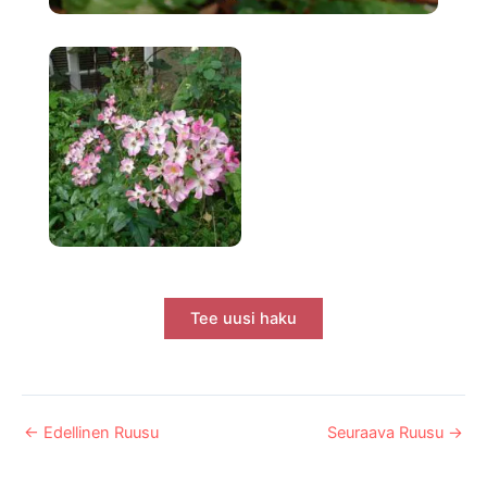
Tee uusi haku
←
Edellinen Ruusu
Seuraava Ruusu
→