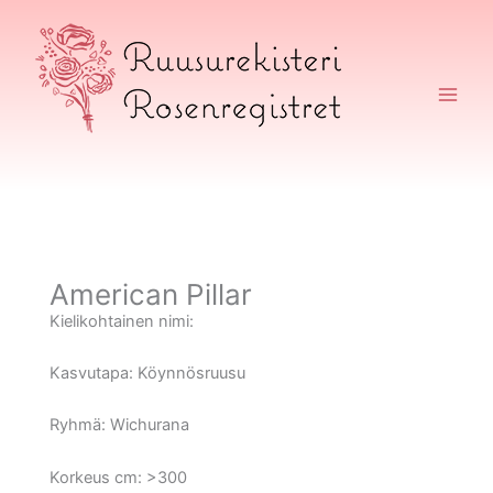
Siirry
sisältöön
Ruusurekisteri
American Pillar
Kielikohtainen nimi:
Kasvutapa:
Köynnösruusu
Ryhmä:
Wichurana
Korkeus cm:
>300