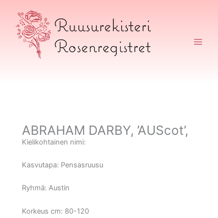
Siirry
sisältöön
Ruusurekisteri
ABRAHAM DARBY, ’AUScot’,
Kielikohtainen nimi:
Kasvutapa:
Pensasruusu
Ryhmä:
Austin
Korkeus cm:
80-120