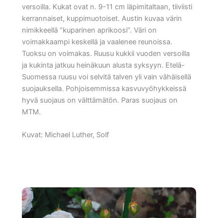
versoilla. Kukat ovat n. 9-11 cm läpimitaltaan, tiiviisti
kerrannaiset, kuppimuotoiset. Austin kuvaa värin
nimikkeellä ”kuparinen aprikoosi”. Väri on
voimakkaampi keskellä ja vaalenee reunoissa.
Tuoksu on voimakas. Ruusu kukkii vuoden versoilla
ja kukinta jatkuu heinäkuun alusta syksyyn. Etelä-
Suomessa ruusu voi selvitä talven yli vain vähäisellä
suojauksella. Pohjoisemmissa kasvuvyöhykkeissä
hyvä suojaus on välttämätön. Paras suojaus on
MTM.
Kuvat: Michael Luther, Solf